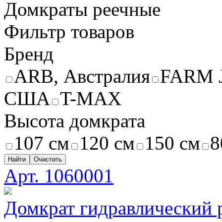
Домкраты реечные
Фильтр товаров
Бренд
ARB, Австралия
FARM J
США
T-MAX
Высота домкрата
107 см
120 см
150 см
8
Найти
Очистить
Арт. 1060001
Домкрат гидравлический