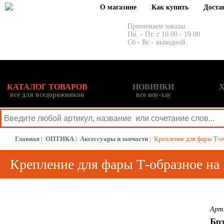
О магазине
Как купить
Доста
Принимаем заказы
Пн. - Пт. с 10.00 - 19.00
Сб - Вс - выходной.
КАТАЛОГ ТОВАРОВ
НОВИНКИ
все для вседорожников
все ноу-хау
Главная
|
ОПТИКА
|
Аксессуары и запчасти
|
Крепление для фары Т-
Крепление для фары Т-образное 
Арт
Бр