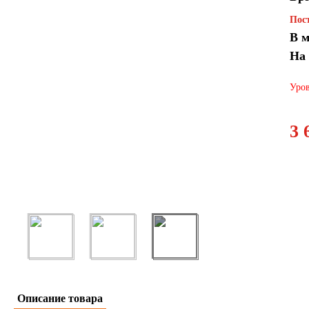
Пост
В м
На
Уров
3 
Описание товара