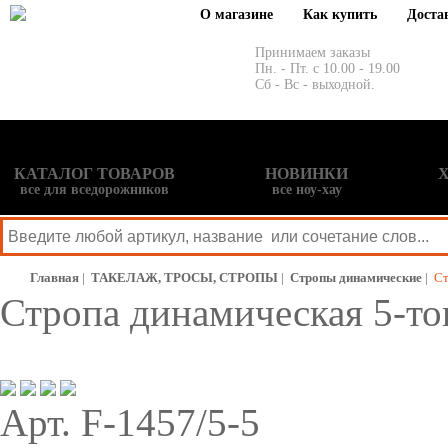
О магазине
Как купить
Доста
Принимаем заказы
Пн. - Пт. с 10.00 - 19.00
Сб - Вс - выходной.
КАТАЛОГ ТОВАРОВ
НОВИНКИ
все для вседорожников
все ноу-хау
Главная
|
ТАКЕЛАЖ, ТРОСЫ, СТРОПЫ
|
Стропы динамические
|
Ст
Стропа динамическая 5-т
Арт. F-1457/5-5