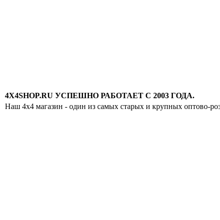
4X4SHOP.RU УСПЕШНО РАБОТАЕТ С 2003 ГОДА.
Наш 4x4 магазин - один из самых старых и крупных оптово-ро
Хотите узнавать
первыми о скидках
спец.предложениях
новинках и акциях?!