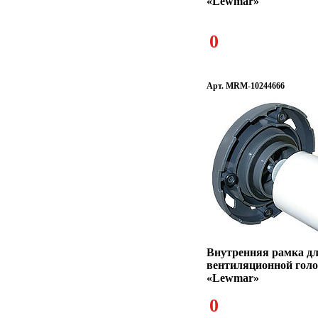
«Lewmar»
0
Арт. MRM-10244666
Внутренняя рамка д
вентиляционной гол
«Lewmar»
0