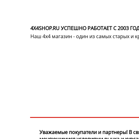
4X4SHOP.RU УСПЕШНО РАБОТАЕТ С 2003 ГОД
Наш 4x4 магазин - один из самых старых и 
Хотите узнавать
первыми о скидках
спец.предложениях
новинках и акциях?!
ЧТО НОВОГО?
Уважаемые покупатели и партнеры! В св