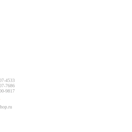
:
507-4533
507-7686
500-9817
:
hop.ru