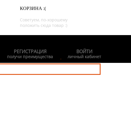
КОРЗИНА :(
Советуем, по-хорошему
положить сюда товар :)
РЕГИСТРАЦИЯ
ВОЙТИ
получи преимущества
личный кабинет