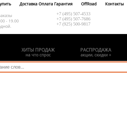
купить
Доставка Оплата Гарантия
OffRoad
Контакты
+7 (495) 507-4533
заказы
+7 (495) 507-7686
.00 - 19.00
+7 (925) 500-9817
одной.
ХИТЫ ПРОДАЖ
РАСПРОДАЖА
на что спрос
акции, скидки +