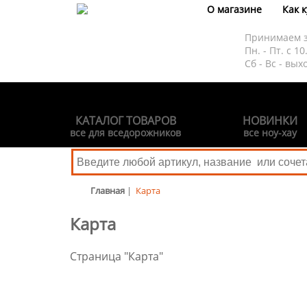
О магазине
Как 
Принимаем 
Пн. - Пт. с 10
Сб - Вс - вых
КАТАЛОГ ТОВАРОВ
НОВИНКИ
все для вседорожников
все ноу-хау
Главная
|
Карта
Карта
Страница "Карта"