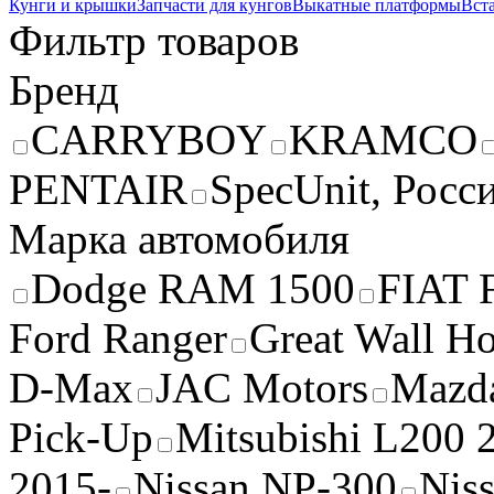
Кунги и крышки
Запчасти для кунгов
Выкатные платформы
Вста
Фильтр товаров
Бренд
CARRYBOY
KRAMCO
PENTAIR
SpecUnit, Росс
Марка автомобиля
Dodge RAM 1500
FIAT 
Ford Ranger
Great Wall H
D-Max
JAC Motors
Mazd
Pick-Up
Mitsubishi L200 
2015-
Nissan NP-300
Nis