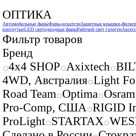
ОПТИКА
Автомобильные фары
Фары-искатели
Защитные крышки-фильт
изогнутые
LED светодиодные фары
Рабочий свет галоген
Аксесс
Фильтр товаров
Бренд
4x4 SHOP
Axixtech
BI
4WD, Австралия
Light Fo
Road Team
Optima
Osram
Pro-Comp, США
RIGID I
ProLight
STARTAX
WES
Сделано в России
Стокра