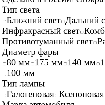
Тип света
Ближний свет
Дальний с
Инфракрасный свет
Комб
Противотуманный свет
Р
Диаметр фары
80 мм
175 мм
140 мм
1
100 мм
Тип лампы
Галогеновая
Ксеноновая
Марка автомобиля