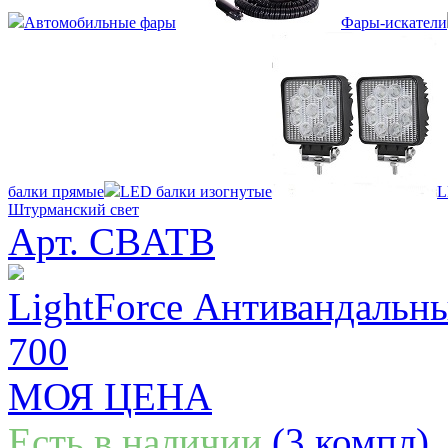
Автомобильные фары
Фары-искатели
балки прямые
LED балки изогнутые
L
Штурманский свет
Арт. CBATB
LightForce Антивандальн
700
МОЯ ЦЕНА
Есть в наличии
(3 компл)