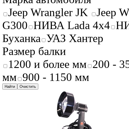
Jeep Wrangler JK
Jeep W
G300
НИВА Lada 4x4
НИ
Буханка
УАЗ Хантер
Размер балки
1200 и более мм
200 - 3
мм
900 - 1150 мм
Найти
Очистить