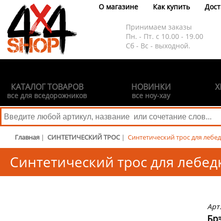
О магазине
Как купить
Дост
Принимаем заказы
Пн. - Пт. с 10.00 - 19.00
Сб - Вс - выходной.
КАТАЛОГ ТОВАРОВ
НОВИНКИ
Х
все для вседорожников
все ноу-хау
Главная
|
СИНТЕТИЧЕСКИЙ ТРОС
|
Синтетический трос для лебед
Синтетический трос для лебедк
Арт
Брэ