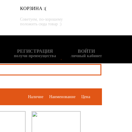
КОРЗИНА :(
Советуем, по-хорошему
положить сюда товар :)
РЕГИСТРАЦИЯ
ВОЙТИ
получи преимущества
личный кабинет
Наличие
Наименование
Цена