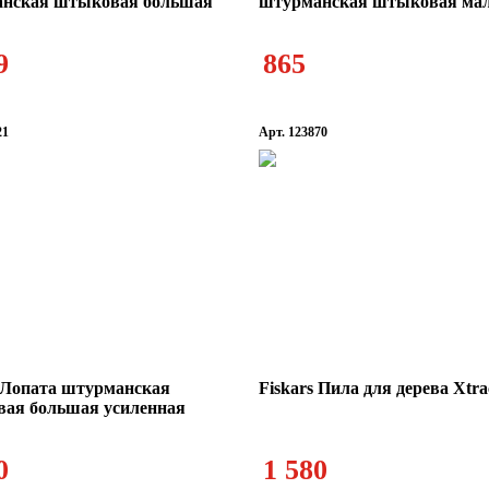
нская штыковая большая
штурманская штыковая ма
Мангалы и печи
Подсум
Мини-мойки и походный
9
865
походные
душ
21
Арт. 123870
Столы,
раскл
s Лопата штурманская
Fiskars Пила для дерева Xtra
ая большая усиленная
0
1 580