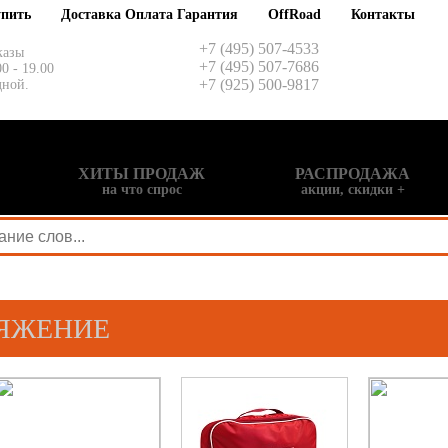
упить
Доставка Оплата Гарантия
OffRoad
Контакты
+7 (495) 507-4533
казы
+7 (495) 507-7686
00 - 19.00
+7 (925) 500-9817
дной.
ХИТЫ ПРОДАЖ
РАСПРОДАЖА
на что спрос
акции, скидки +
РЯЖЕНИЕ