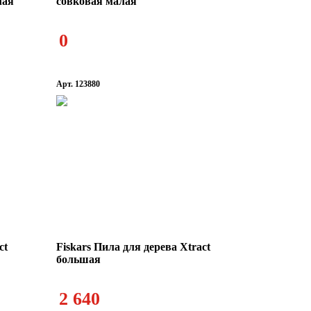
лая
совковая малая
ки MOLLE
Посуда туристическая
0
Арт. 123880
 стулья,
Сумки и органайзеры
адушки
ct
Fiskars Пила для дерева Xtract
большая
2 640
Топоры и пилы