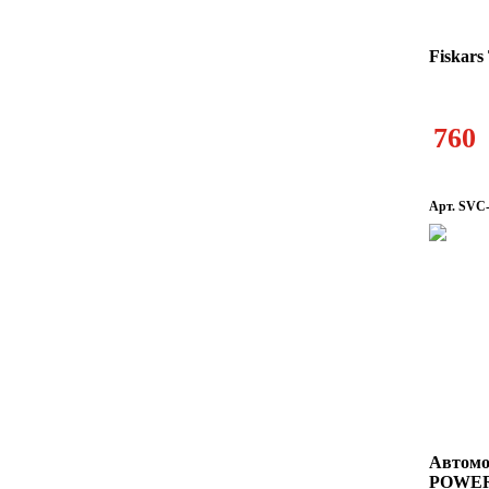
Fiskar
760
Арт. SVC
Автомо
POWER