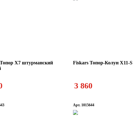
s Топор X7 штурманский
Fiskars Топор-Колун X11-S
й
0
3 860
643
Арт. 1015644