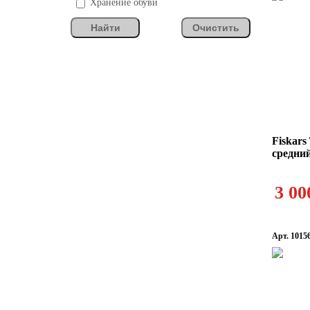
Хранение обуви
Найти
Очистить
Fiskar
средни
3 00
Арт. 1015