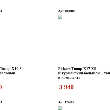
43
Арт. 1020182
Фонари туристические
 Топор X10 S
Fiskars Топор X17 XS
сальный
штурманский большой + то
в комплекте
0
3 940
23
Арт. 122443