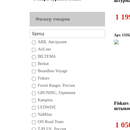
штурма
1 19
Фильтр товаров
Бренд
Арт. 1319
ARB, Австралия
AirLine
BILTEMA
Berkut
Boundless Voyage
Fiskars
Forest Ranger, Россия
GRUNDIG, Германия
Kampina
Fiskar
LEDWISE
штыков
NaMilux
Off-Road Team
1 05
T-PLUS, Россия