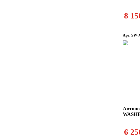
8 15
Арт. SW-
Автон
WASHE
6 25