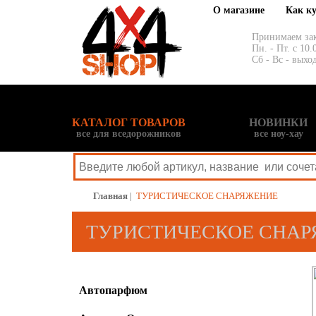
О магазине
Как к
Принимаем за
Пн. - Пт. с 10.
Сб - Вс - выхо
КАТАЛОГ ТОВАРОВ
НОВИНКИ
все для вседорожников
все ноу-хау
Главная
|
ТУРИСТИЧЕСКОЕ СНАРЯЖЕНИЕ
ТУРИСТИЧЕСКОЕ СНА
Автопарфюм